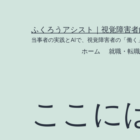
コ
ン
テ
ふくろうアシスト｜視覚障害者向
ン
当事者の実践とAIで、視覚障害者の「働く
ツ
ホーム
就職・転職
へ
ス
キ
ッ
ここに
プ