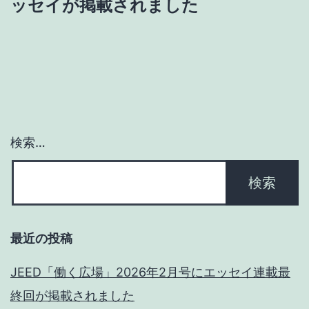
ゲ
ッセイが掲載されました
ー
シ
ョ
ン
検索…
最近の投稿
JEED「働く広場」2026年2月号にエッセイ連載最
終回が掲載されました