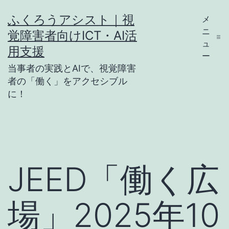
コ
ふくろうアシスト｜視
メ
ン
ニ
覚障害者向けICT・AI活
テ
ュ
用支援
ー
ン
当事者の実践とAIで、視覚障害
ツ
者の「働く」をアクセシブル
に！
へ
ス
キ
ッ
プ
JEED「働く広
場」2025年10